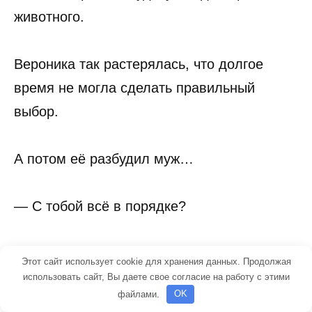
животного.
Вероника так растерялась, что долгое
время не могла сделать правильный
выбор.
А потом её разбудил муж…
— С тобой всё в порядке?
— Что? – Вероника смотрела на Игоря
Этот сайт использует cookie для хранения данных. Продолжая
перепуганными глазами и не понимала,
использовать сайт, Вы даете свое согласие на работу с этими
файлами.
OK
что происходит.