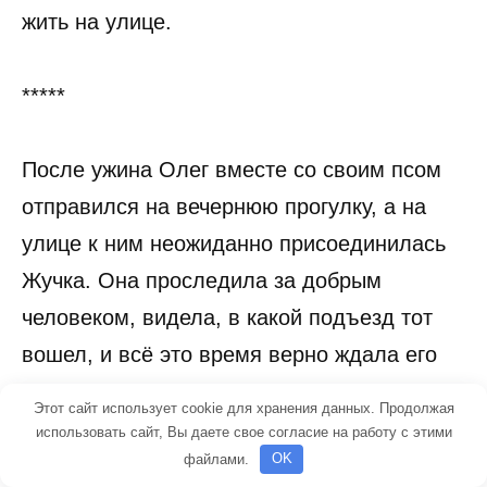
жить на улице.
*****
После ужина Олег вместе со своим псом
отправился на вечернюю прогулку, а на
улице к ним неожиданно присоединилась
Жучка. Она проследила за добрым
человеком, видела, в какой подъезд тот
вошел, и всё это время верно ждала его
неподалёку, не сводя глаз с двери.
Этот сайт использует cookie для хранения данных. Продолжая
использовать сайт, Вы даете свое согласие на работу с этими
файлами.
OK
Наличие огромного пса рядом с Олегом её