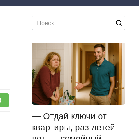
Search
for:
— Отдай ключи от
квартиры, раз детей
нет, — семейный