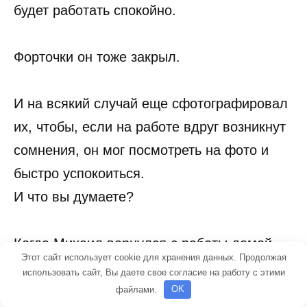
будет работать спокойно.
Форточки он тоже закрыл.
И на всякий случай еще сфотографировал
их, чтобы, если на работе вдруг возникнут
сомнения, он мог посмотреть на фото и
быстро успокоиться.
И что вы думаете?
Когда Михаил вернулся с работы домой,
Этот сайт использует cookie для хранения данных. Продолжая
рыжий кот опять гонял попугая по комнате.
использовать сайт, Вы даете свое согласие на работу с этими
файлами.
OK