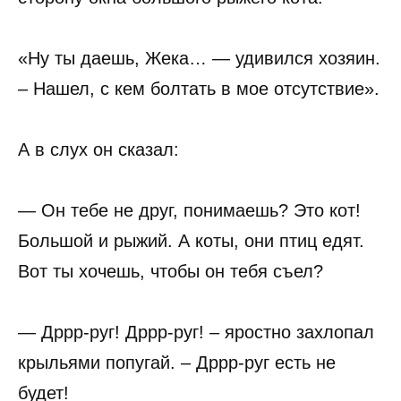
«Ну ты даешь, Жека… — удивился хозяин.
– Нашел, с кем болтать в мое отсутствие».
А в слух он сказал:
— Он тебе не друг, понимаешь? Это кот!
Большой и рыжий. А коты, они птиц едят.
Вот ты хочешь, чтобы он тебя съел?
— Дррр-руг! Дррр-руг! – яростно захлопал
крыльями попугай. – Дррр-руг есть не
будет!