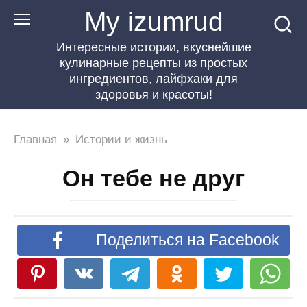
Перейти
My izumrud
к
Интересные истории, вкуснейшие
контенту
кулинарные рецепты из простых
ингредиентов, лайфхаки для
здоровья и красоты!
Главная
»
Истории и жизнь
Он тебе не друг
Поделиться на Facebook