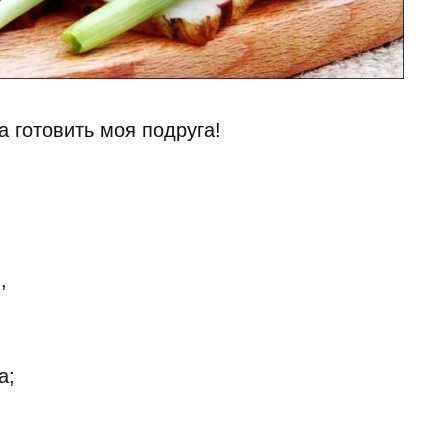
а готовить моя подруга!
,
а;