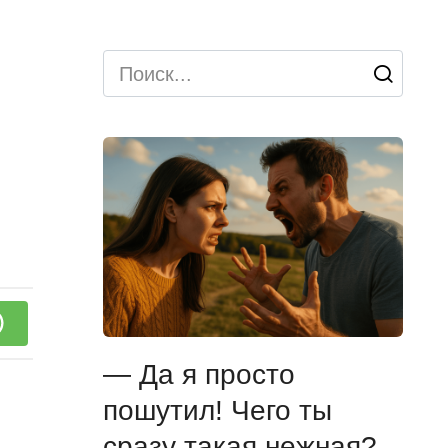
Search
for:
— Да я просто
пошутил! Чего ты
сразу такая нежная?