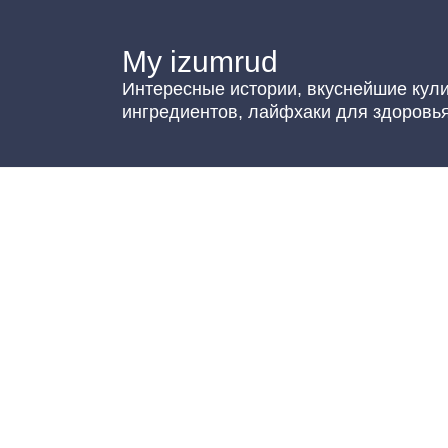
Перейти
к
My izumrud
контенту
Интересные истории, вкуснейшие кул
ингредиентов, лайфхаки для здоровья